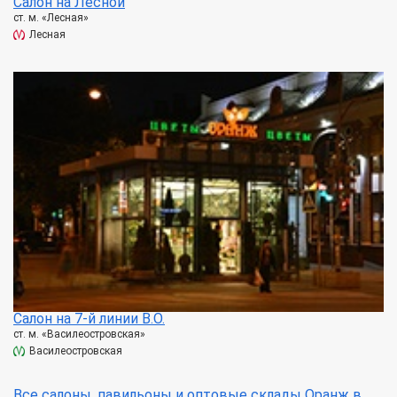
Салон на Лесной
ст. м. «Лесная»
Лесная
Салон на 7-й линии В.О.
ст. м. «Василеостровская»
Василеостровская
Все салоны, павильоны и оптовые склады Оранж в