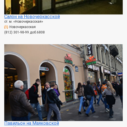
Салон на Новочеркасской
ст. м. «Новочеркасская»
Новочеркасская
(812) 301-98-99 доб.6808
Павильон на Маяковской