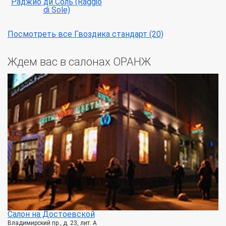
Раджио ди Соль (Raggio
di Sole)
Посмотреть все Гвоздика стандарт (20)
Ждем вас в салонах ОРАНЖ
Салон на Достоевской
Владимирский пр., д. 23, лит. А