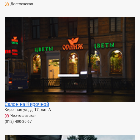
Достоевская
Салон на Кирочной
Кирочная ул., д. 17, лит. А
Чернышевская
(812) 400-20-67