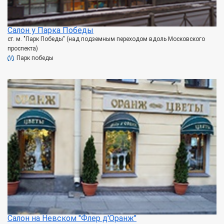
Салон у Парка Победы
ст. м. "Парк Победы" (над подземным переходом вдоль Московского
проспекта)
Парк победы
Салон на Невском "Флер д'Оранж"