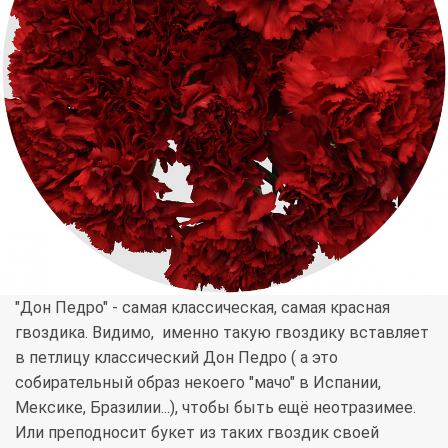
"Дон Педро" - самая классическая, самая красная
гвоздика. Видимо, именно такую гвоздику вставляет
в петлицу классический Дон Педро ( а это
собирательный образ некоего "мачо" в Испании,
Мексике, Бразилии...), чтобы быть ещё неотразимее.
Или преподносит букет из таких гвоздик своей