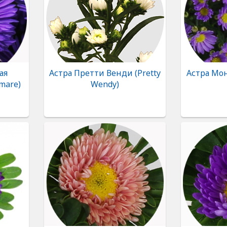
ая
Астра Претти Венди (Pretty
Астра Мо
mare)
Wendy)