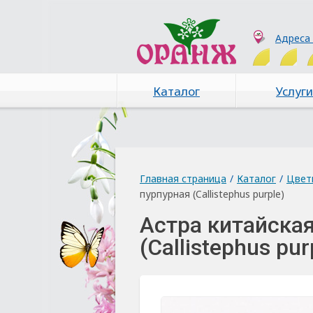
Адреса
Каталог
Услуги
Главная страница
/
Каталог
/
Цвет
пурпурная (Callistephus purple)
Астра китайска
(Callistephus pur