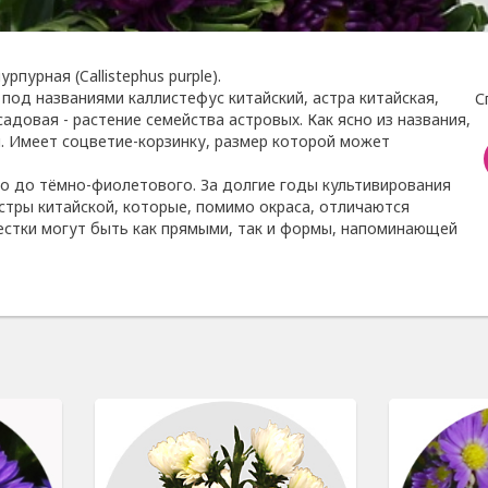
пурная (Callistephus purple).
под названиями каллистефус китайский, астра китайская,
С
садовая - растение семейства астровых. Как ясно из названия,
. Имеет соцветие-корзинку, размер которой может
го до тёмно-фиолетового. За долгие годы культивирования
тры китайской, которые, помимо окраса, отличаются
естки могут быть как прямыми, так и формы, напоминающей