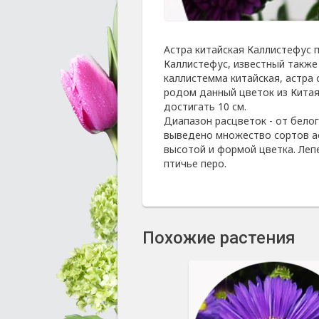
Астра китайская Каллистефус пур
Каллистефус, известный также 
каллистемма китайская, астра 
родом данный цветок из Китая
достигать 10 см.
Диапазон расцветок - от бело
выведено множество сортов ас
высотой и формой цветка. Леп
птичье перо.
Похожие растения