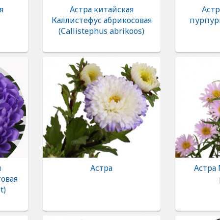
я
Астра китайская
Аст
Каллистефус абрикосовая
пурпур
(Callistephus abrikoos)
я
Астра
Астра
овая
t)