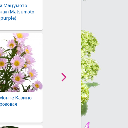
ра Мацумото
ная (Matsumoto
purple)
 Монте Казино
розовая