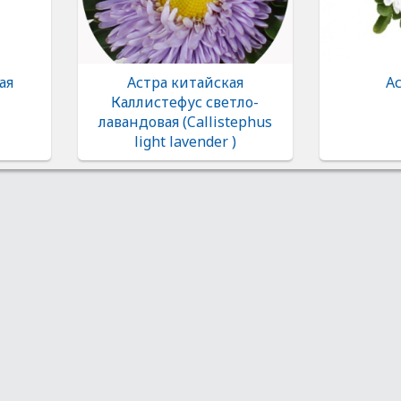
ая
Астра китайская
Ас
Каллистефус светло-
лавандовая (Callistephus
light lavender )