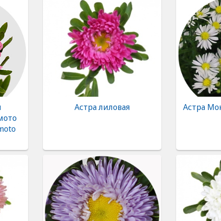
я
Астра лиловая
Астра Мо
мото
moto