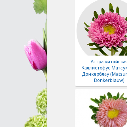
Астра китайска
Каллистефус Матсу
Донкерблау (Matsu
Donkerblauw)