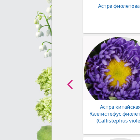
Астра фиолетова
Астра китайска
Каллистефус фиолет
(Callistephus viole