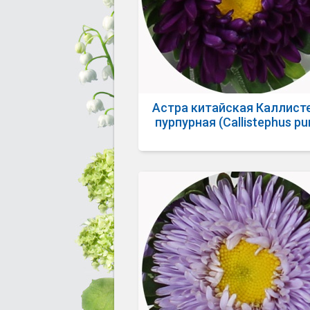
Астра китайская Каллист
пурпурная (Callistephus pu