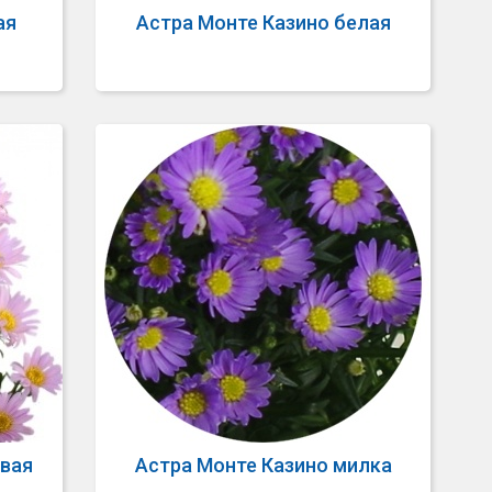
ая
Астра Монте Казино белая
овая
Астра Монте Казино милка