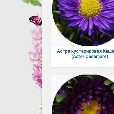
Астра кустарнковая Каш
(Aster Casamare)