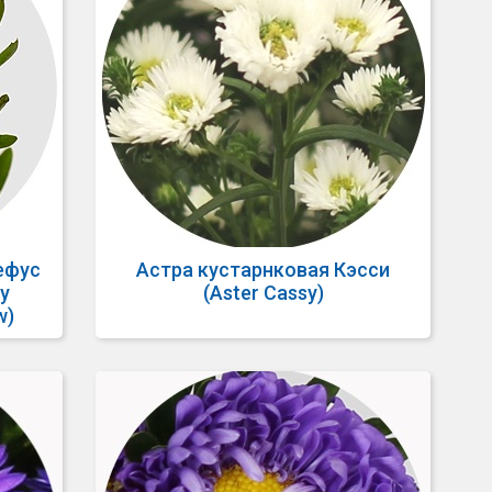
ефус
Астра кустарнковая Кэсси
у
(Aster Cassy)
w)