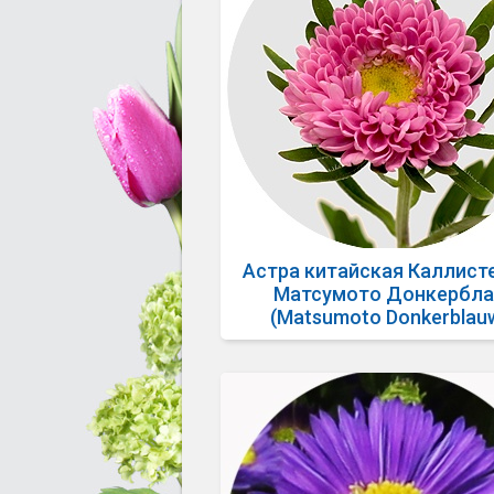
Астра китайская Каллист
Матсумото Донкербла
(Matsumoto Donkerblau