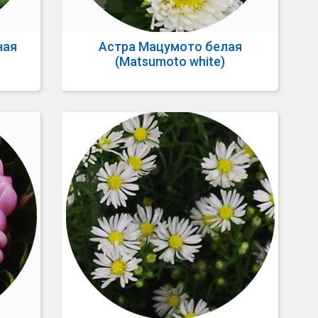
ная
Астра Мацумото белая
(Matsumoto white)