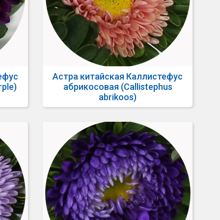
ефус
Астра китайская Каллистефус
rple)
абрикосовая (Callistephus
abrikoos)