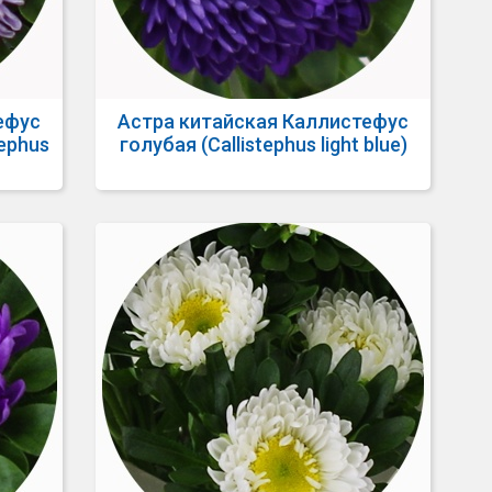
ефус
Астра китайская Каллистефус
ephus
голубая (Callistephus light blue)