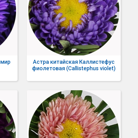
емир
Астра китайская Каллистефус
фиолетовая (Callistephus violet)