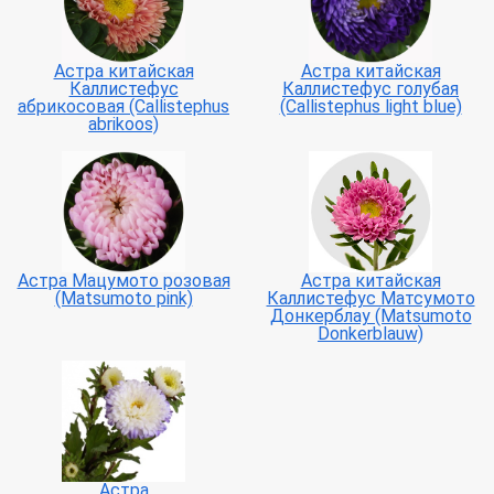
Астра китайская
Астра китайская
Каллистефус
Каллистефус голубая
абрикосовая (Callistephus
(Callistephus light blue)
abrikoos)
Астра Мацумото розовая
Астра китайская
(Matsumoto pink)
Каллистефус Матсумото
Донкерблау (Matsumoto
Donkerblauw)
Астра