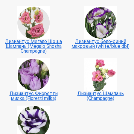
Лизиантус Мегало Шоша
Лизиантус бело-синий
Шампань (Megalo Shosha
махровый (white/blue dbl)
Champagne)
Лизиантуc Фиоретти
Лизиантус Шампань
милка (Fioretti milka)
(Champagne)