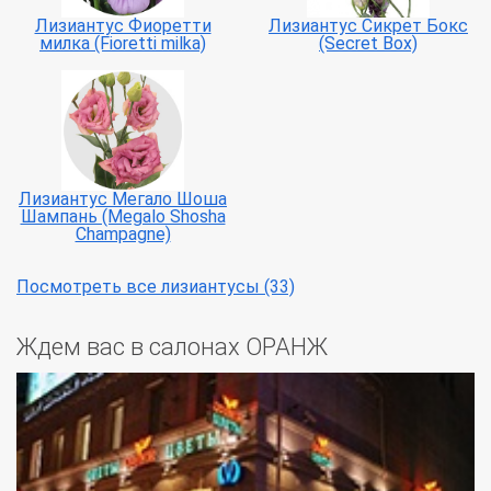
Лизиантуc Фиоретти
Лизиантус Сикрет Бокс
милка (Fioretti milka)
(Secret Box)
Лизиантус Мегало Шоша
Шампань (Megalo Shosha
Champagne)
Посмотреть все лизиантусы (33)
Ждем вас в салонах ОРАНЖ