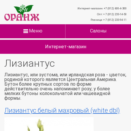
Интернет-магазин: +7 (812) 600-4-300
Опт: + 7 (812) 233-14-50
Розница: + 7 (812) 233-94-11
Меню
Салоны
Интернет-магазин
Лизиантус
Лизиантус, или эустома, или ирландская роза - цветок,
родиной которого является Центральная Америка.
Бутон более крупных сортов по форме
действительно очень напоминает розу; у более
мелких бутоны колокольчатой или чашевидной
формы.
Лизиантус белый махровый (white dbl)