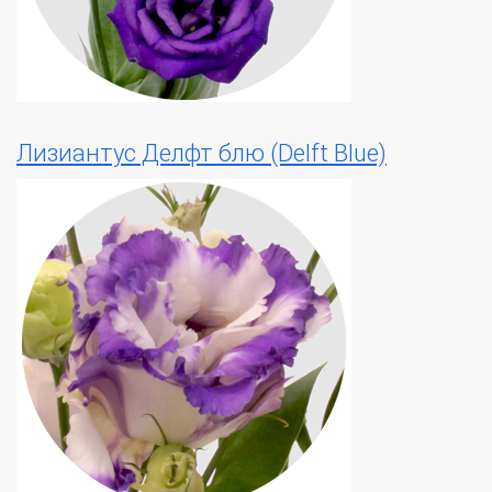
Лизиантус Делфт блю (Delft Blue)