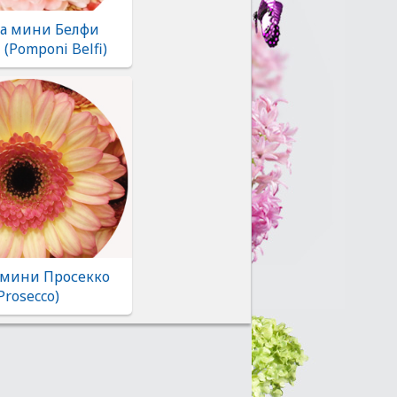
ра мини Белфи
(Pomponi Belfi)
 мини Просекко
Prosecco)