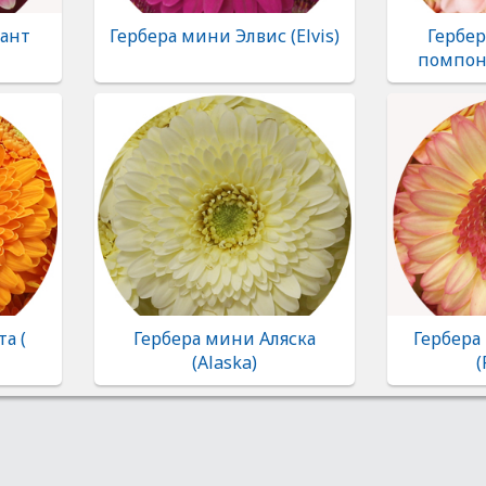
иант
Гербера мини Элвис (Elvis)
Гербе
помпон 
а (
Гербера мини Аляска
Гербера
(Alaska)
(