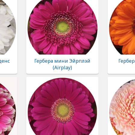
денс
Гербера мини Эйрплэй
Гербе
(Airplay)