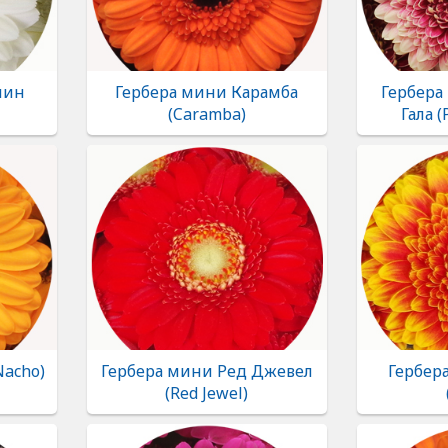
пин
Гербера мини Карамба
Гербера
(Caramba)
Гала 
Nacho)
Гербера мини Ред Джевел
Гербер
(Red Jewel)