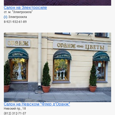
Салон на Электросиле
ст. м. "Электросила"
Электросила
8-921-932-61-89
Салон на Невском "Флер д'Оранж"
Невский пр., 18
(812) 312-71-37