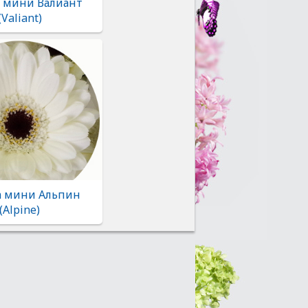
а мини Валиант
(Valiant)
а мини Альпин
(Alpine)