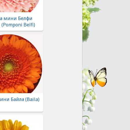
ра мини Белфи
(Pomponi Belfi)
ини Байла (Baila)