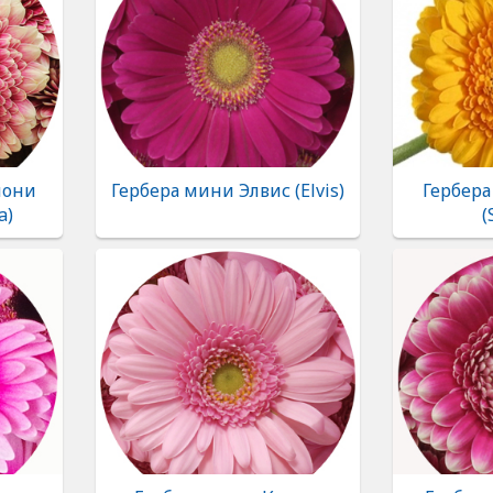
пони
Гербера мини Элвис (Elvis)
Гербера
a)
(