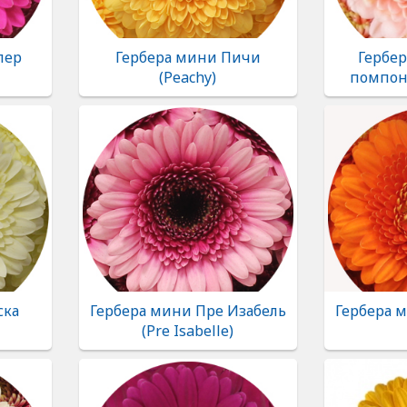
пер
Гербера мини Пичи
Гербе
(Peachy)
помпон 
ска
Гербера мини Пре Изабель
Гербера м
(Pre Isabelle)