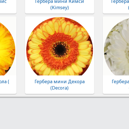
рис
Гербера мини Кимси
Гербер
(Kimsey)
ла (
Гербера мини Декора
Гербер
(Decora)