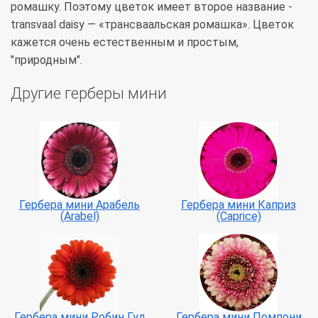
ромашку. Поэтому цветок имеет второе название -
transvaal daisy — «трансваальская ромашка». Цветок
кажется очень естественным и простым,
"природным".
Другие герберы мини
Гербера мини Арабель
Гербера мини Каприз
(Arabel)
(Caprice)
Гербера мини Робин Гуд
Гербера мини Помпони