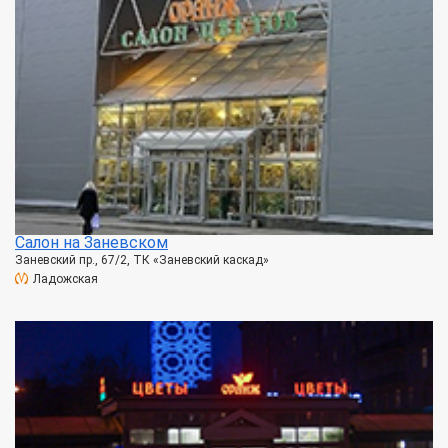
Салон на Заневском
Заневский пр., 67/2, ТК «Заневский каскад»
Ладожская