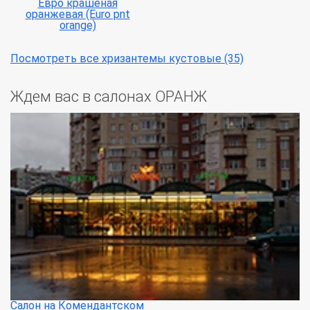
Евро крашеная
оранжевая (Euro pnt
orange)
Посмотреть все хризантемы кустовые (35)
Ждем вас в салонах ОРАНЖ
Салон на Комендантском