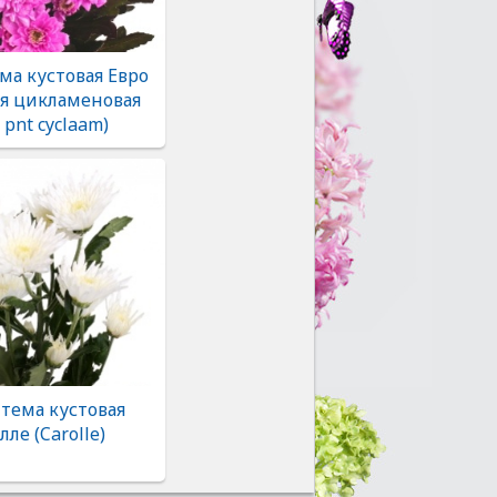
ма кустовая Евро
я цикламеновая
 pnt cyclaam)
тема кустовая
лле (Carolle)