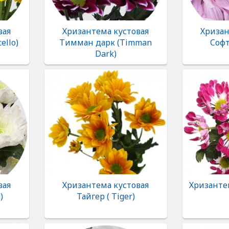
вая
Хризантема кустовая
Хризан
ello)
Тимман дарк (Timman
Cофт
Dark)
вая
Хризантема кустовая
Хризанте
)
Тайгер ( Tiger)