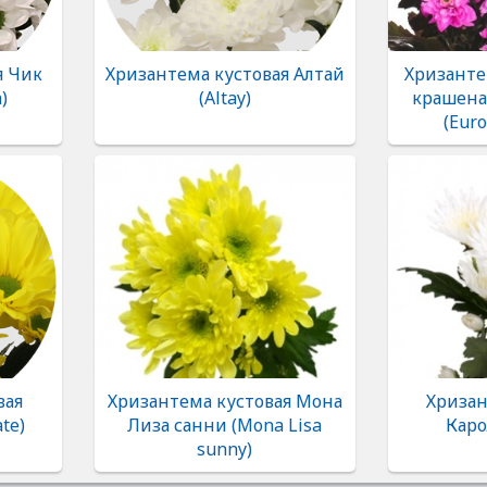
я Чик
Хризантема кустовая Алтай
Хризанте
)
(Altay)
крашена
(Euro
вая
Хризантема кустовая Мона
Хризан
te)
Лиза санни (Mona Lisa
Каро
sunny)