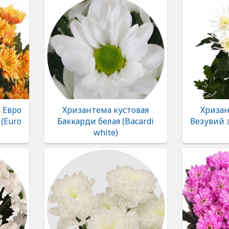
 Евро
Хризантема кустовая
Хризан
(Euro
Баккарди белая (Bacardi
Везувий 
white)