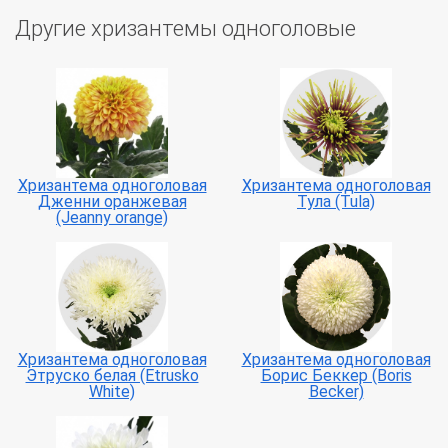
Другие хризантемы одноголовые
Хризантема одноголовая
Хризантема одноголовая
Дженни оранжевая
Тула (Tula)
(Jeanny orange)
Хризантема одноголовая
Хризантема одноголовая
Этруско белая (Etrusko
Борис Беккер (Boris
White)
Becker)