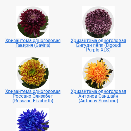
Хризантема одноголовая
Хризантема одноголовая
Гавирия (Gaviria)
Бигуди пёпл (Bigoudi
Purple XLS)
Хризантема одноголовая
Хризантема одноголовая
Россано Элизабет
Антонов Саншайн
(Rossano Elizabeth)
(Antonov Sunshine)