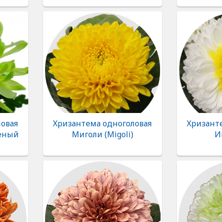
овая
Хризантема одноголовая
Хризант
еный
Миголи (Migoli)
И