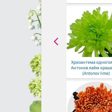
Хризантема одногол
Антонов лайм краш
(Antonov lime)