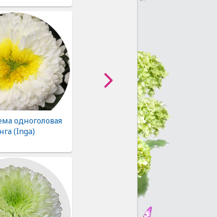
ема одноголовая
нга (Inga)