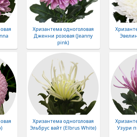
овая
Хризантема одноголовая
Хризант
anna
Дженни розовая (Jeanny
Эвелин
pink)
овая
Хризантема одноголовая
Хризант
)
Эльбрус вайт (Elbrus White)
Узури пи