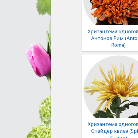
Хризантема одногол
Антонов Рим (Anto
Roma)
Хризантема одногол
Спайдер квивэ (Sp
Cuivre)