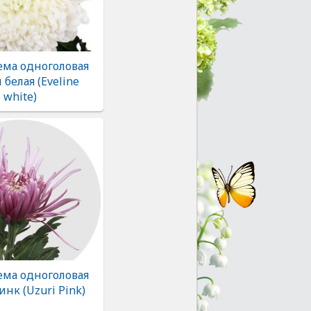
ема одноголовая
 белая (Eveline
white)
ема одноголовая
нк (Uzuri Pink)