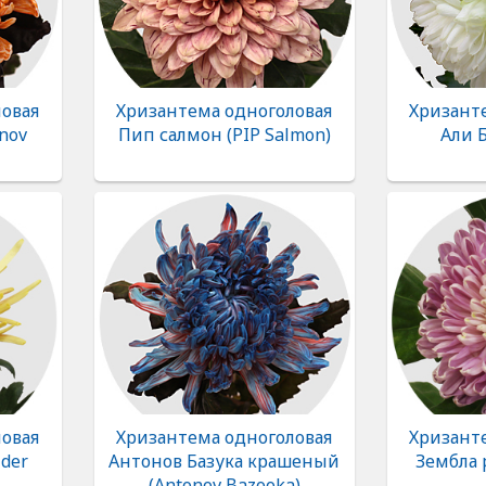
овая
Хризантема одноголовая
Хризант
nov
Пип салмон (PIP Salmon)
Али Б
овая
Хризантема одноголовая
Хризант
ider
Антонов Базука крашеный
Зембла 
(Antonov Bazooka)