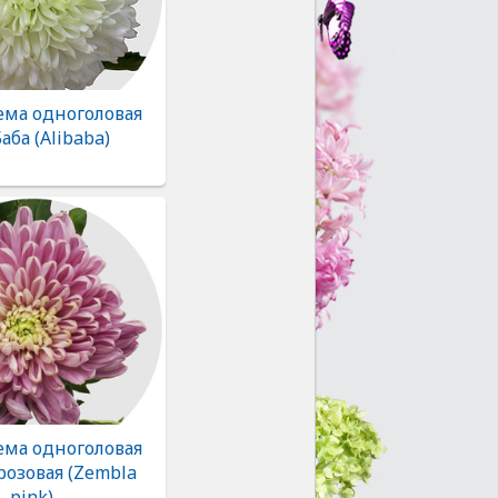
ема одноголовая
аба (Alibaba)
ема одноголовая
розовая (Zembla
pink)