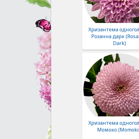
Хризантема одногол
Розанна дарк (Ros
Dark)
Хризантема одногол
Момоко (Momoko