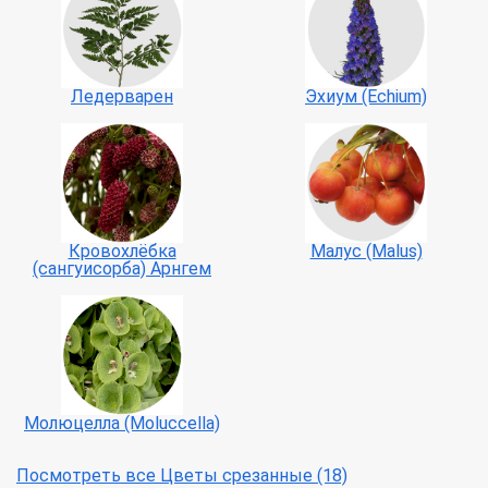
Ледерварен
Эхиум (Echium)
Кровохлёбка
Малус (Malus)
(сангуисорба) Арнгем
Молюцелла (Moluccella)
Посмотреть все Цветы срезанные (18)