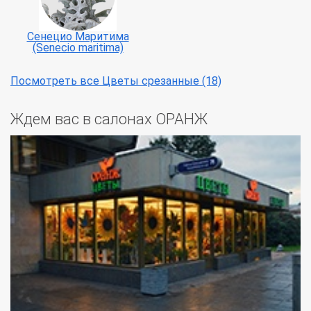
Сенецио Маритима
(Senecio maritima)
Посмотреть все Цветы срезанные (18)
Ждем вас в салонах ОРАНЖ