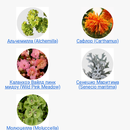
Альчемилла (Alchemilla)
Сафлор (Carthamus)
Каланхоэ Вайлд пинк
Сенецио Маритима
мидоу (Wild Pink Meadow)
(Senecio maritima)
Молюцелла (Moluccella)