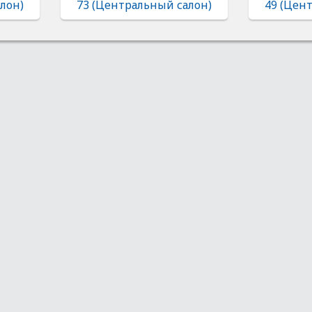
лон)
73 (Центральный салон)
49 (Цен
Покупателям
О компании
Частые вопросы
Обратная связь