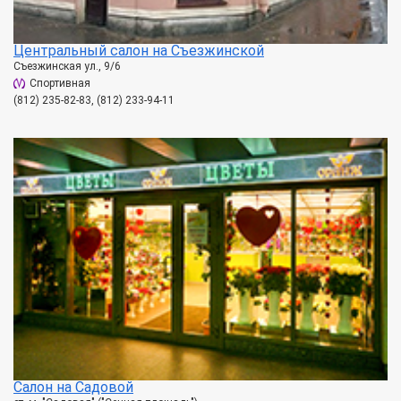
Центральный салон на Съезжинской
Съезжинская ул., 9/6
Спортивная
(812) 235-82-83, (812) 233-94-11
Салон на Садовой