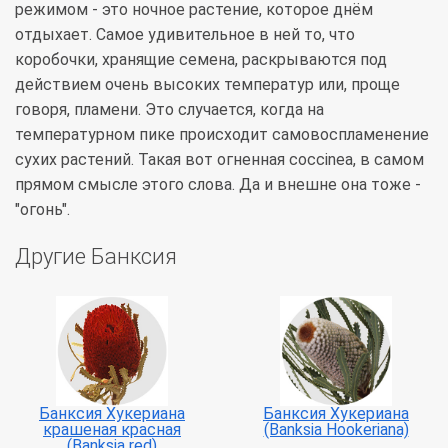
режимом - это ночное растение, которое днём
отдыхает. Самое удивительное в ней то, что
коробочки, хранящие семена, раскрываются под
действием очень высоких температур или, проще
говоря, пламени. Это случается, когда на
температурном пике происходит самовоспламенение
сухих растений. Такая вот огненная coccinea, в самом
прямом смысле этого слова. Да и внешне она тоже -
"огонь".
Другие Банксия
Банксия Хукериана
Банксия Хукериана
крашеная красная
(Banksia Hookeriana)
(Banksia red)