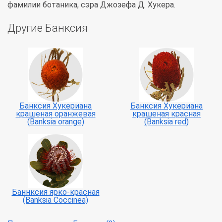
фамилии ботаника, сэра Джозефа Д. Хукера.
Другие Банксия
Банксия Хукериана
Банксия Хукериана
крашеная оранжевая
крашеная красная
(Banksia orange)
(Banksia red)
Баннксия ярко-красная
(Banksia Coccinea)