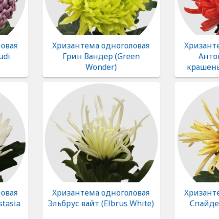
овая
Хризантема одноголовая
Хризант
udi
Грин Вандер (Green
Анто
Wonder)
крашены
овая
Хризантема одноголовая
Хризант
stasia
Эльбрус вайт (Elbrus White)
Спайдер