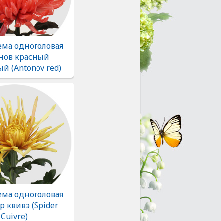
ема одноголовая
нов красный
й (Antonov red)
ема одноголовая
 квивэ (Spider
Cuivre)