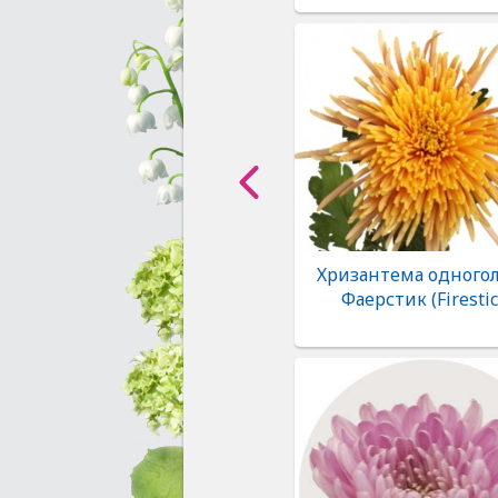
Хризантема одногол
Фаерстик (Firestic