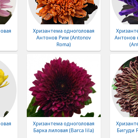
овая
Хризантема одноголовая
Хризант
Антонов Рим (Antonov
Антонов 
Roma)
(An
овая
Хризантема одноголовая
Хризант
Барка лиловая (Barca lila)
Бигуди Р