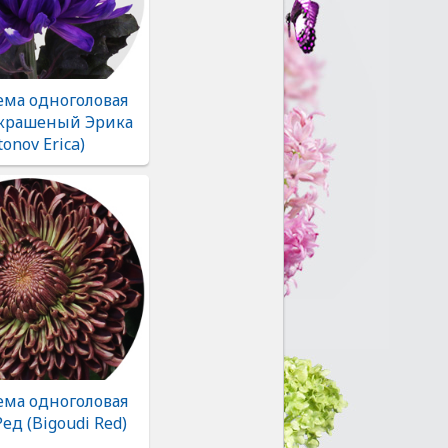
ема одноголовая
крашеный Эрика
tonov Erica)
ема одноголовая
ед (Bigoudi Red)