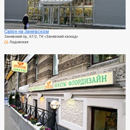
Салон на Заневском
Заневский пр., 67/2, ТК «Заневский каскад»
Ладожская