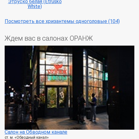
Этруско белая (Etrusko
White)
Посмотреть все хризантемы одноголовые (104)
Ждем вас в салонах ОРАНЖ
Салон на Обводном канале
ст. м. «Обводный канал»