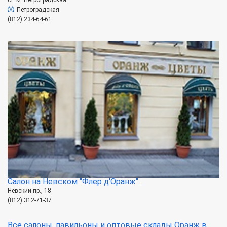
Петроградская
(812) 234-64-61
Салон на Невском "Флер д'Оранж"
Невский пр., 18
(812) 312-71-37
Все салоны, павильоны и оптовые склады Оранж в