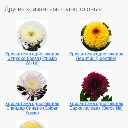
Другие хризантемы одноголовые
Хризантема одноголовая
Хризантема одноголовая
Этруско белая (Etrusko
Леонтин (Leontine)
White)
Хризантема одноголовая
Хризантема одноголовая
Спайдер Спивио (Spider
Барка лиловая (Barca lila)
Spivio)