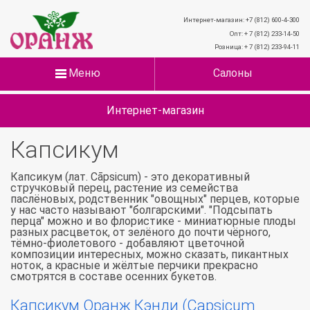
Интернет-магазин: +7 (812) 600-4-300
Опт: + 7 (812) 233-14-50
Розница: + 7 (812) 233-94-11
Меню
Салоны
Интернет-магазин
Капсикум
Капсикум (лат. Cāpsicum) - это декоративный
стручковый перец, растение из семейства
паслёновых, родственник "овощных" перцев, которые
у нас часто называют "болгарскими". "Подсыпать
перца" можно и во флористике - миниатюрные плоды
разных расцветок, от зелёного до почти чёрного,
тёмно-фиолетового - добавляют цветочной
композиции интересных, можно сказать, пикантных
ноток, а красные и жёлтые перчики прекрасно
смотрятся в составе осенних букетов.
Капсикум Оранж Кэнди (Capsicum