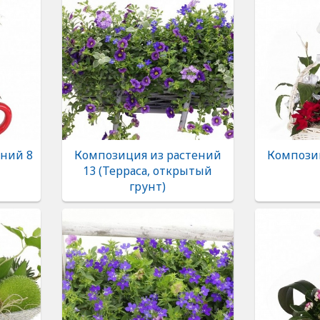
ений 8
Композиция из растений
Компози
13 (Терраса, открытый
грунт)