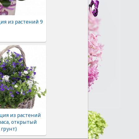
ия из растений 9
ция из растений
раса, открытый
грунт)