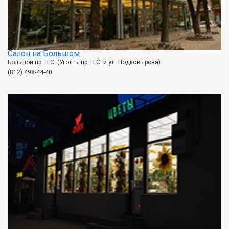
Салон на Большом
Большой пр. П.С. (Угол Б. пр. П.С. и ул. Подковырова)
(812) 498-44-40