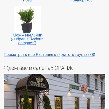
Роза
Калибрахоа
Можжевельник
(Juniperus "Andorra
compact")
Посмотреть все Растения открытого грунта (38)
Ждем вас в салонах ОРАНЖ