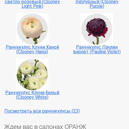
светло-розовый (Clooney
пурпурный (Clooney
Light Pink)
Purple)
Ранункулус Клуни Ханой
Ранункулус Паулин
(Clooney Hanoi)
виолет (Pauline Violet)
Ранункулус Клуни белый
(Clooney White)
Посмотреть все ранункулусы (23)
Ждем вас в салонах ОРАНЖ