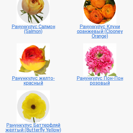
Ранункулус Салмон
Ранункулус Клуни
(Salmon)
оранжевый (Clooney
Orange)
Ранункулус желто-
Ранункулус Пон-Пон
красный
розовый
Ранункулус Баттерфляй
жёлтый (Butterfly Yellow)