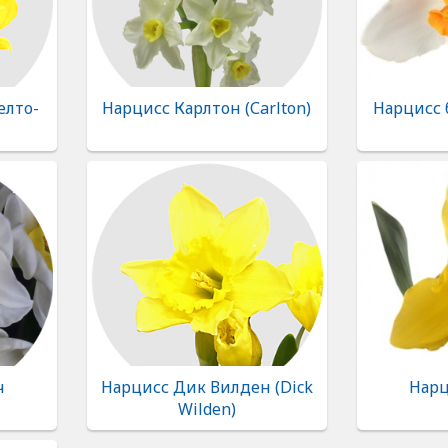
елто-
Нарцисс Карлтон (Сarlton)
Нарцисс
ч
Нарцисс Дик Вилден (Dick
Нарц
Wilden)