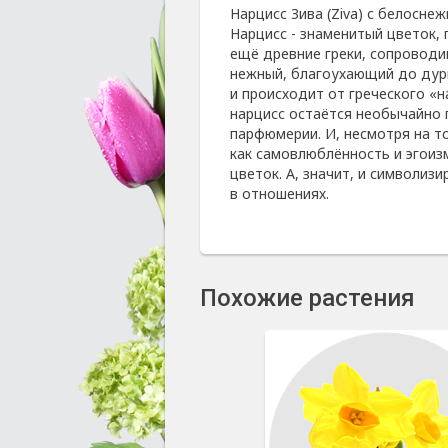
Нарцисс Зива (Ziva) с белосне
Нарцисс - знаменитый цветок, 
ещё древние греки, сопроводи
нежный, благоухающий до дурма
и происходит от греческого «н
нарцисс остаётся необычайно 
парфюмерии. И, несмотря на то
как самовлюблённость и эгоизм
цветок. А, значит, и символизи
в отношениях.
Похожие растения