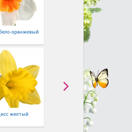
 бело-оранжевый
исс желтый