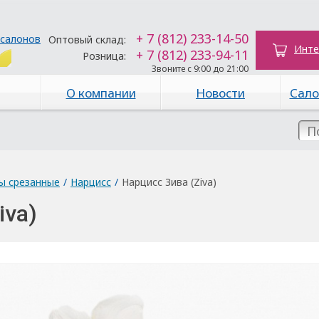
+ 7 (812) 233-14-50
 салонов
Оптовый склад:
Инте
+ 7 (812) 233-94-11
Розница:
Звоните с 9:00 до 21:00
О компании
Новости
Сало
ы срезанные
/
Нарцисс
/
Нарцисс Зива (Ziva)
iva)