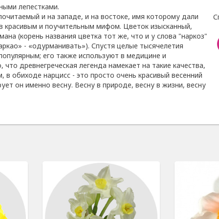
жными лепестками.
почитаемый и на западе, и на востоке, имя которому дали
С
в красивым и поучительным мифом. Цветок изысканный,
на (корень названия цветка тот же, что и у слова "наркоз"
аркао» - «одурманивать»). Спустя целые тысячелетия
популярным; его также используют в медицине и
, что древнегреческая легенда намекает на такие качества,
, в обиходе нарцисс - это просто очень красивый весенний
рует он именно весну. Весну в природе, весну в жизни, весну