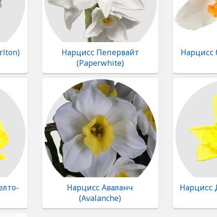
lton)
Нарцисс Пепервайт
Нарцисс
(Paperwhite)
елто-
Нарцисс Аваланч
Нарцисс 
(Avalanche)