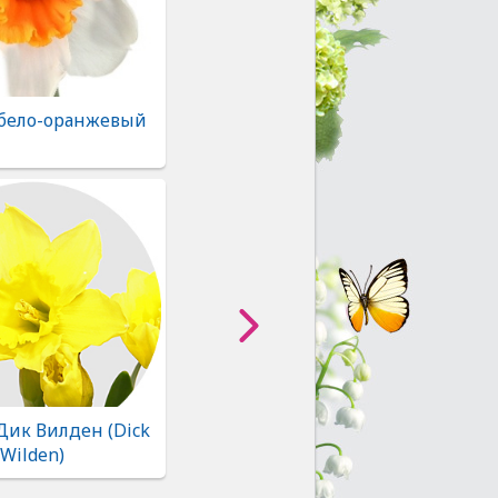
 бело-оранжевый
Дик Вилден (Dick
Wilden)