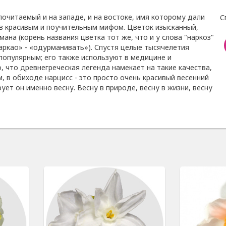
почитаемый и на западе, и на востоке, имя которому дали
С
в красивым и поучительным мифом. Цветок изысканный,
на (корень названия цветка тот же, что и у слова "наркоз"
аркао» - «одурманивать»). Спустя целые тысячелетия
популярным; его также используют в медицине и
, что древнегреческая легенда намекает на такие качества,
, в обиходе нарцисс - это просто очень красивый весенний
рует он именно весну. Весну в природе, весну в жизни, весну