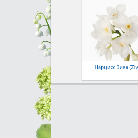
Нарцисс Зива (Ziv