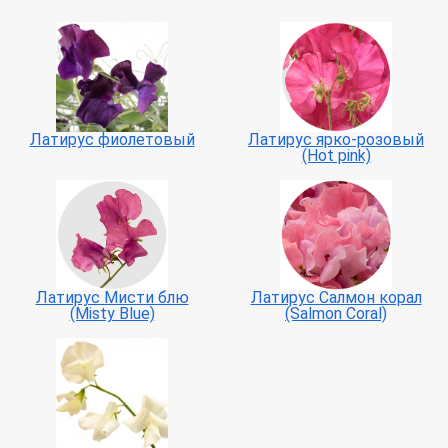
Латирус фиолетовый
Латирус ярко-розовый
(Hot pink)
Латирус Мисти блю
Латирус Салмон корал
(Misty Blue)
(Salmon Coral)