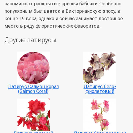
напоминают раскрытые крылья бабочки. Особенно
популярным был цветок в Викторианскую эпоху, в
конце 19 века, однако и сейчас занимает достойное
место в ряду флористических фаворитов.
Другие латирусы
Латирус Салмон корал
Латирус бело-
(Salmon Coral)
фиолетовый