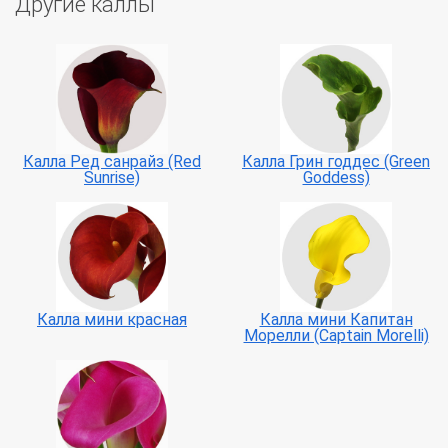
Другие каллы
Калла Ред санрайз (Red
Калла Грин годдес (Green
Sunrise)
Goddess)
Калла мини красная
Калла мини Капитан
Морелли (Captain Morelli)