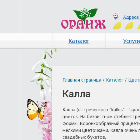
Адреса
Каталог
Услуги
Главная страница
/
Каталог
/
Цвет
Калла
Калла (от греческого "kallos" - "к
цветок. На безлистном стебле-стр
формы. Воронкообразный прицветн
мелкими цветочками. Калла очень 
свадебных букетов.