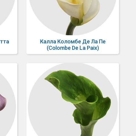
етта
Калла Коломбе Де Ла Пе
(Colombe De La Paix)