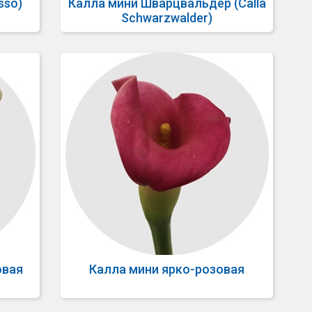
sso)
Калла мини Шварцвальдер (Calla
Schwarzwalder)
овая
Калла мини ярко-розовая