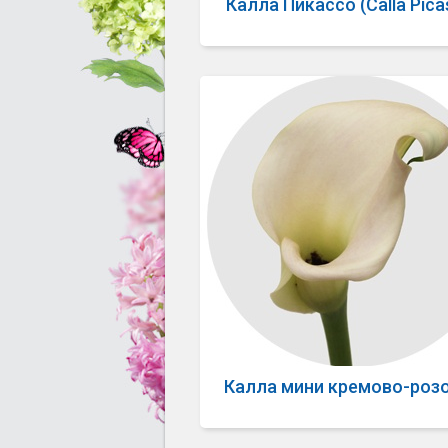
Калла Пикассо (Calla Pica
Калла мини кремово-роз