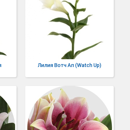
я
Лилия Вотч Ап (Watch Up)