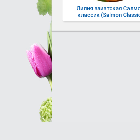
Лилия азиатская Салм
классик (Salmon Classi
Оптовым клиентам