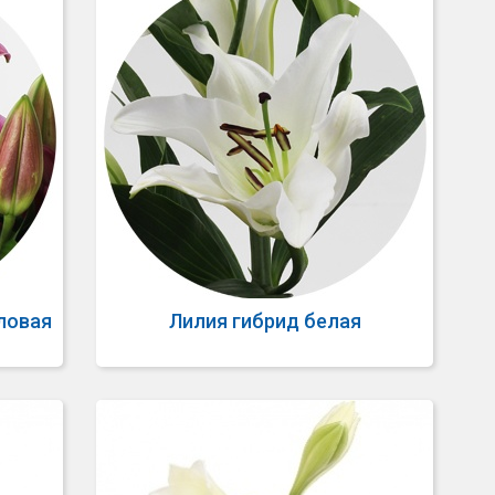
ловая
Лилия гибрид белая