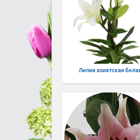
Лилия азиатская бела