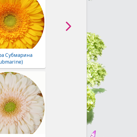
ра Субмарина
ubmarine)