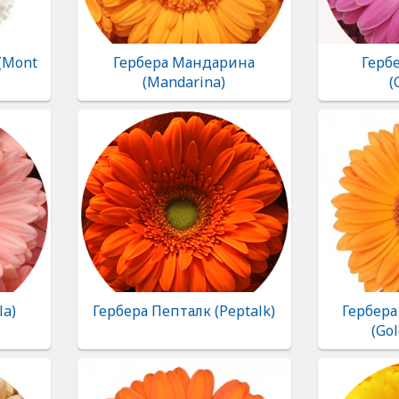
(Mont
Гербера Мандарина
Герб
(Mandarina)
(
la)
Гербера Пепталк (Peptalk)
Гербера
(Go