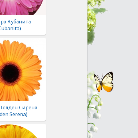
ера Кубанита
Cubanita)
 Голден Сирена
lden Serena)