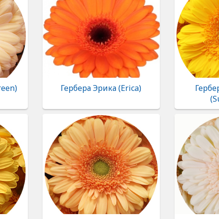
reen)
Гербера Эрика (Erica)
Гербе
(S