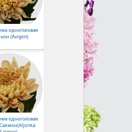
ема одноголовая
ьон (Avigon)
ема одноголовая
Салмон(Aljonka
Salmon)