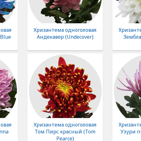
овая
Хризантема одноголовая
Хризант
(Blue
Андекавер (Undecover)
Зембла
овая
Хризантема одноголовая
Хризант
anna
Том Пирс красный (Tom
Узури пи
Pearce)