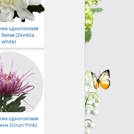
ема одноголовая
 белая (Zembla
white)
ема одноголовая
нк (Uzuri Pink)