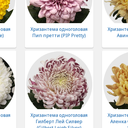
овая
Хризантема одноголовая
Хризант
e)
Пип претти (PIP Pretty)
Авин
овая
Хризантема одноголовая
Хризант
Гилберт Лей Силвер
Аленка 
(Gilbert Leigh Silver)