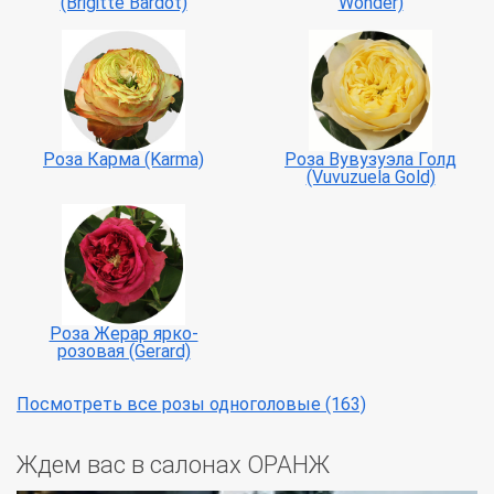
(Brigitte Bardot)
Wonder)
Роза Вувузуэла Голд
Роза Карма (Karma)
(Vuvuzuela Gold)
Роза Жерар ярко-
розовая (Gerard)
Посмотреть все розы одноголовые (163)
Ждем вас в салонах ОРАНЖ