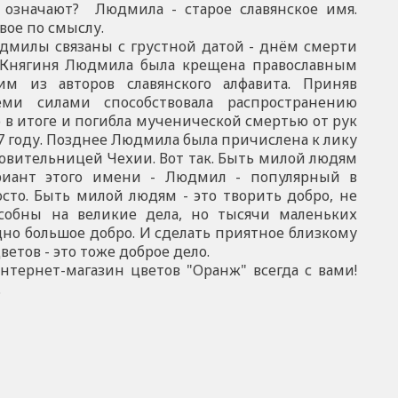
и означают?
Людмила - старое славянское имя.
вое по смыслу.
 связаны с грустной датой - днём смерти
Княгиня Людмила была крещена православным
м из авторов славянского алфавита. Приняв
еми силами способствовала распространению
о в итоге и погибла мученической смертью от рук
27 году. Позднее Людмила была причислена к лику
кровительницей Чехии.
Вот так. Быть милой людям
ариант этого имени - Людмил - популярный в
осто. Быть милой людям - это творить добро, не
особны на великие дела, но тысячи маленьких
дно большое добро. И сделать приятное близкому
ветов - это тоже доброе дело.
т-магазин цветов "Оранж" всегда с вами!
.