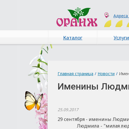
Адреса
Каталог
Услуги
Главная страница
/
Новости
/
Име
Именины Людм
25.09.2017
29 сентября - именины Людм
Людмила - "милая людям".