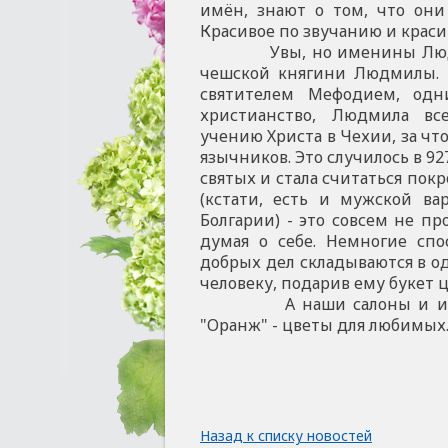
имён, знают о том, что он
Красивое по звучанию и краси
Увы, но именины Людмилы
чешской княгини Людмилы. 
святителем Мефодием, одни
христианство, Людмила вс
учению Христа в Чехии, за чт
язычников. Это случилось в 9
святых и стала считаться по
(кстати, есть и мужской в
Болгарии) - это совсем не пр
думая о себе. Немногие сп
добрых дел складываются в о
человеку, подарив ему букет ц
А наши салоны и интерне
"Оранж" - цветы для любимых
Назад к списку новостей