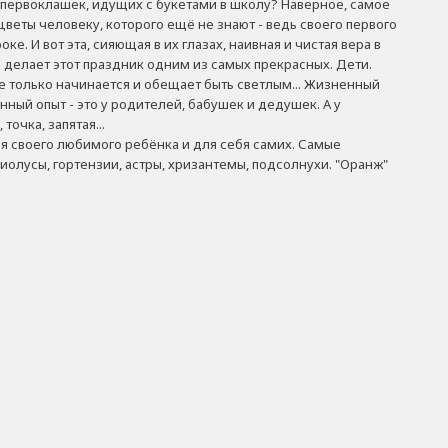
 первоклашек, идущих с букетами в школу? Наверное, самое
 цветы человеку, которого ещё не знают - ведь своего первого
ке. И вот эта, сияющая в их глазах, наивная и чистая вера в
 делает этот праздник одним из самых прекрасных. Дети.
ое только начинается и обещает быть светлым... Жизненный
нный опыт - это у родителей, бабушек и дедушек. А у
точка, запятая...
я своего любимого ребёнка и для себя самих. Самые
диолусы, гортензии, астры, хризантемы, подсолнухи. "Оранж"