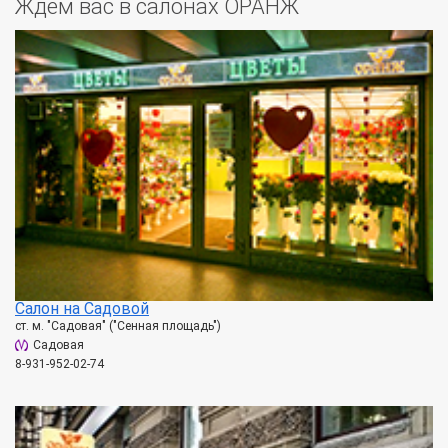
Ждем вас в салонах ОРАНЖ
Салон на Садовой
ст. м. "Садовая" ("Сенная площадь")
Садовая
8-931-952-02-74